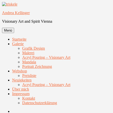
Zum
Inhalt
Andrea Kellinger
springen
Visionary Art and Spirit Vienna
Menü
Startseite
Galerie
Grafik Design
Malerei
Acryl Pouring – Visionary Art
Mandala
Portrait Zeichnung
Webshop
Preisliste
Neuigkeiten
Acryl Pouring – Visionary Art
Über mich
Impressum
Kontakt
Datenschutzerklärung
Facebook