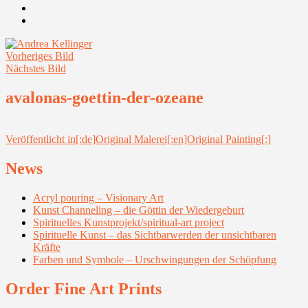
Youtube
Instagram
Vorheriges Bild
Nächstes Bild
avalonas-goettin-der-ozeane
Beitragsnavigation
Veröffentlicht in
[:de]Original Malerei[:en]Original Painting[:]
News
Acryl pouring – Visionary Art
Kunst Channeling – die Göttin der Wiedergeburt
Spirituelles Kunstprojekt/spiritual-art project
Spirituelle Kunst – das Sichtbarwerden der unsichtbaren
Kräfte
Farben und Symbole – Urschwingungen der Schöpfung
Order Fine Art Prints