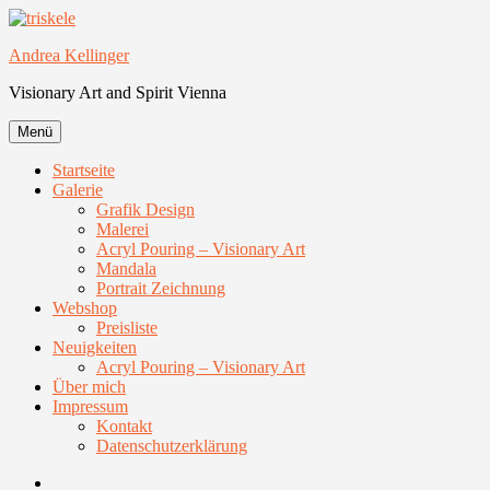
Zum
Inhalt
Andrea Kellinger
springen
Visionary Art and Spirit Vienna
Menü
Startseite
Galerie
Grafik Design
Malerei
Acryl Pouring – Visionary Art
Mandala
Portrait Zeichnung
Webshop
Preisliste
Neuigkeiten
Acryl Pouring – Visionary Art
Über mich
Impressum
Kontakt
Datenschutzerklärung
Facebook