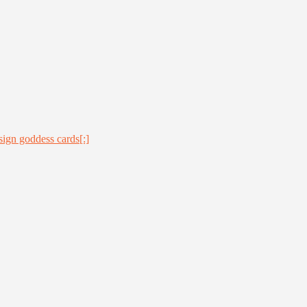
ign goddess cards[:]