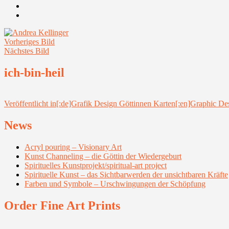
Youtube
Instagram
Vorheriges Bild
Nächstes Bild
ich-bin-heil
Beitragsnavigation
Veröffentlicht in
[:de]Grafik Design Göttinnen Karten[:en]Graphic Des
News
Acryl pouring – Visionary Art
Kunst Channeling – die Göttin der Wiedergeburt
Spirituelles Kunstprojekt/spiritual-art project
Spirituelle Kunst – das Sichtbarwerden der unsichtbaren Kräfte
Farben und Symbole – Urschwingungen der Schöpfung
Order Fine Art Prints