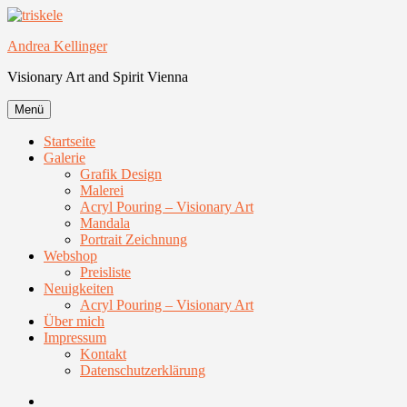
Zum
Inhalt
Andrea Kellinger
springen
Visionary Art and Spirit Vienna
Menü
Startseite
Galerie
Grafik Design
Malerei
Acryl Pouring – Visionary Art
Mandala
Portrait Zeichnung
Webshop
Preisliste
Neuigkeiten
Acryl Pouring – Visionary Art
Über mich
Impressum
Kontakt
Datenschutzerklärung
Facebook