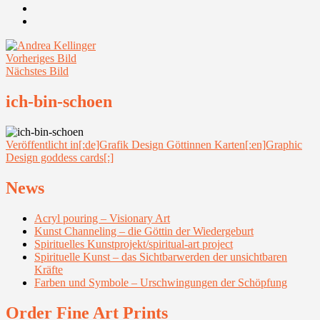
Youtube
Instagram
Vorheriges Bild
Nächstes Bild
ich-bin-schoen
Beitragsnavigation
Veröffentlicht in
[:de]Grafik Design Göttinnen Karten[:en]Graphic
Design goddess cards[:]
News
Acryl pouring – Visionary Art
Kunst Channeling – die Göttin der Wiedergeburt
Spirituelles Kunstprojekt/spiritual-art project
Spirituelle Kunst – das Sichtbarwerden der unsichtbaren
Kräfte
Farben und Symbole – Urschwingungen der Schöpfung
Order Fine Art Prints