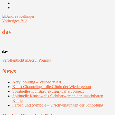
Youtube
Instagram
Vorheriges Bild
dav
dav
Beitragsnavigation
Veröffentlicht in
Acryl Pouring
News
Acryl pouring – Visionary Art
Kunst Channeling – die Göttin der Wiedergeburt
Spirituelles Kunstprojekt/spiritual-art project
Spirituelle Kunst – das Sichtbarwerden der unsichtbaren
Kräfte
Farben und Symbole – Urschwingungen der Schöpfung