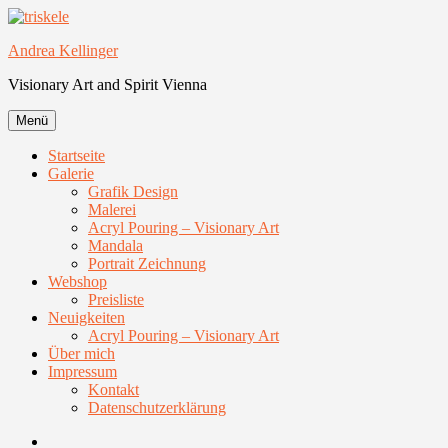
Zum
Inhalt
Andrea Kellinger
springen
Visionary Art and Spirit Vienna
Menü
Startseite
Galerie
Grafik Design
Malerei
Acryl Pouring – Visionary Art
Mandala
Portrait Zeichnung
Webshop
Preisliste
Neuigkeiten
Acryl Pouring – Visionary Art
Über mich
Impressum
Kontakt
Datenschutzerklärung
Facebook