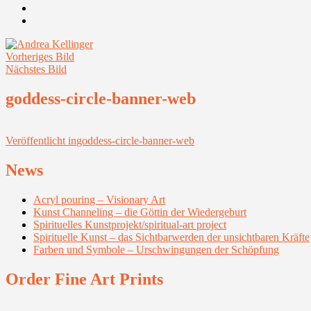
Youtube
Instagram
Vorheriges Bild
Nächstes Bild
goddess-circle-banner-web
Beitragsnavigation
Veröffentlicht in
goddess-circle-banner-web
News
Acryl pouring – Visionary Art
Kunst Channeling – die Göttin der Wiedergeburt
Spirituelles Kunstprojekt/spiritual-art project
Spirituelle Kunst – das Sichtbarwerden der unsichtbaren Kräfte
Farben und Symbole – Urschwingungen der Schöpfung
Order Fine Art Prints