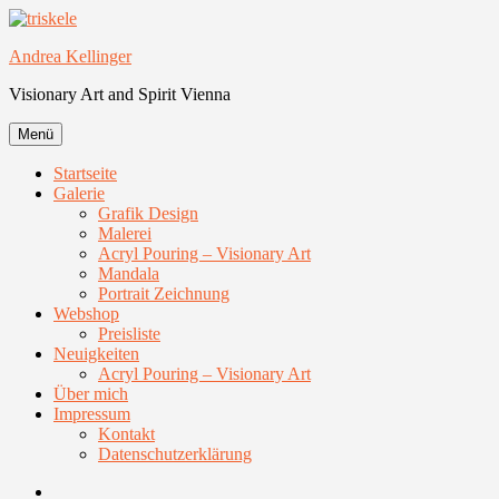
Zum
Inhalt
Andrea Kellinger
springen
Visionary Art and Spirit Vienna
Menü
Startseite
Galerie
Grafik Design
Malerei
Acryl Pouring – Visionary Art
Mandala
Portrait Zeichnung
Webshop
Preisliste
Neuigkeiten
Acryl Pouring – Visionary Art
Über mich
Impressum
Kontakt
Datenschutzerklärung
Facebook