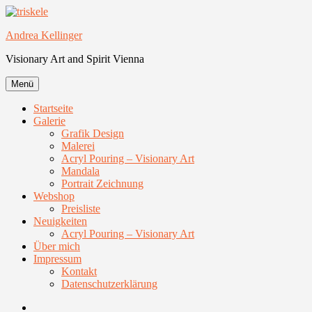
Zum
Inhalt
Andrea Kellinger
springen
Visionary Art and Spirit Vienna
Menü
Startseite
Galerie
Grafik Design
Malerei
Acryl Pouring – Visionary Art
Mandala
Portrait Zeichnung
Webshop
Preisliste
Neuigkeiten
Acryl Pouring – Visionary Art
Über mich
Impressum
Kontakt
Datenschutzerklärung
Facebook